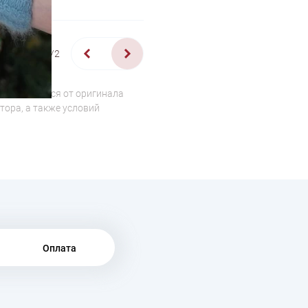
1/2
о отличаться от оригинала
тора, а также условий
Оплата