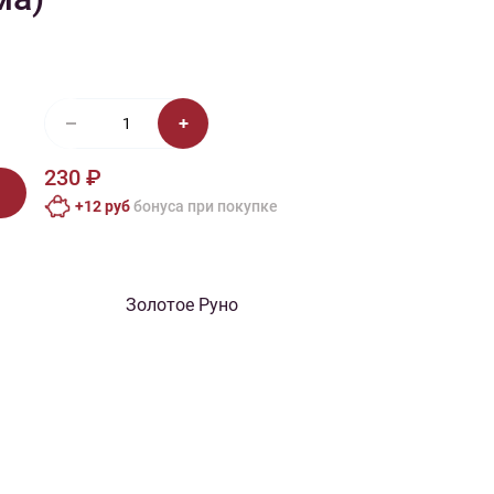
иган
Носки
Платье
Плед
Тапочки
Свитер
Шапка
230 ₽
+12 руб
бонусa при покупке
Золотое Руно