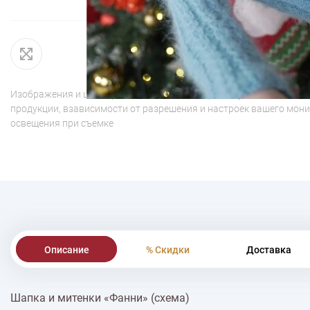
Изображения и цвет представленного товара могут незначительн
продукции, взависимости от разрешения и настроек вашего мони
освещения при съемке
Описание
% Скидки
Доставка
Шапка и митенки «Фанни» (схема)