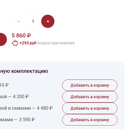
иган
Носки
Платье
Плед
Тапочки
Свитер
Шапка
5 860 ₽
+293 руб
бонусa при покупке
чную комплектацию
10 ₽
Добавить в корзину
вой — 4 200 ₽
Добавить в корзину
вой и схемами — 4 480 ₽
Добавить в корзину
емами — 3 590 ₽
Добавить в корзину