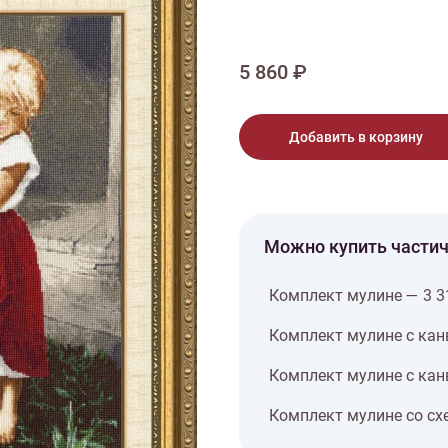
тарий
Натюрморт
Птицы
Пасха
День рождения
ПО ТИПУ ИЗДЕЛИЯ
Варежки
Джемпер
Кард
5 860 ₽
Шарф
Добавить в корзину
Можно купить части
Комплект мулине — 3 3
Комплект мулине с кан
Комплект мулине с кан
Комплект мулине со сх