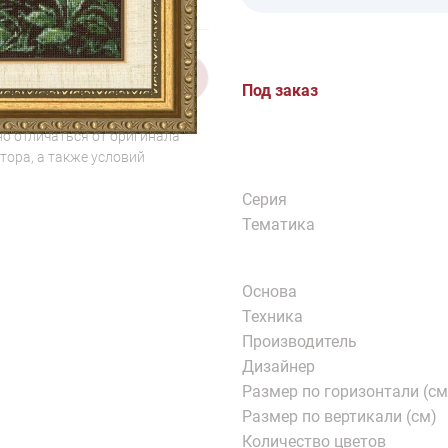
1/5
Под заказ
о отличаться от оригинала
тора, а также условий
Серия
Тематика
Основа
Техника
Производитель
Дизайнер
Размер по горизонтали (см
Размер по вертикали (см)
Количество цветов