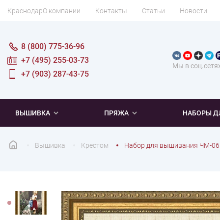
Краснодар
О компании
Контакты
Статьи
Новости
8 (800) 775-36-96
+7 (495) 255-03-73
Мы в соц.сетя
+7 (903) 287-43-75
ВЫШИВКА
ПРЯЖА
НАБОРЫ Д
Вышивка
Крестом
Набор для вышивания ЧМ-06
ПОПУЛЯРНОЕ
ПОПУЛЯРНОЕ
ПО ТИПУ
ДЛЯ ВЫШИВАНИЯ
Новинки
Новинки
Микровышивка
Мулине
Нитки DMC
Хиты продаж
Распродажа
Наборы для вязания одежды
Нитки Madeira
Летняя пряжа
Распродажа
Нитки Rico Design
Под заказ
Мягкая
Наборы 
Пушис
Част
ПО ТЕМАТИКЕ
ДЛЯ РУКОДЕЛИЯ